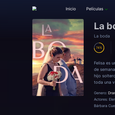
Inicio
Películas
La b
La boda
74
Felisa es u
de semana 
hijo solte
toda una v
por todas 
Genero:
Dra
matrimonio
Actores:
Ele
Bárbara Cues