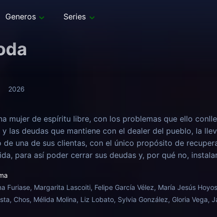
Generos
Series
oda
2026
na mujer de espíritu libre, con los problemas que ello conlle
y las deudas que mantiene con el dealer del pueblo, la lle
ro de una de sus clientas, con el único propósito de recupe
ida, para así poder cerrar sus deudas y, por qué no, instal
del pueblo. El plan es perfecto, cada parte se quedará el di
ma
 se divorciarán. La vida de la pareja cambiará para siempr
na Furiase, Margarita Lascoiti, Felipe García Vélez, María Jesús Hoyos
ta, Chos, Mélida Molina, Liz Lobato, Sylvia González, Gloria Vega, 