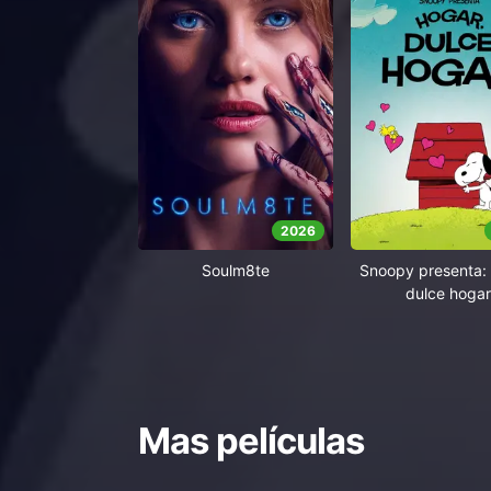
2026
Soulm8te
Snoopy presenta: 
dulce hogar
Mas películas