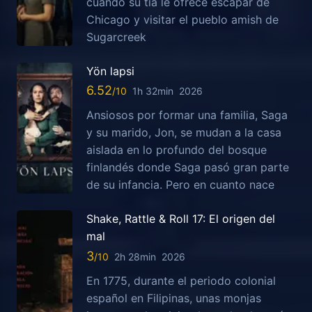
cuando su tía le ofrece escapar de
Chicago y visitar el pueblo amish de
Sugarcreek
Yön lapsi
6.52
1h 32min
2026
Ansiosos por formar una familia, Saga
y su marido, Jon, se mudan a la casa
aislada en lo profundo del bosque
finlandés donde Saga pasó gran parte
de su infancia. Pero en cuanto nace
Shake, Rattle & Roll 17: El origen del
mal
3
2h 28min
2026
En 1775, durante el periodo colonial
español en Filipinas, unas monjas