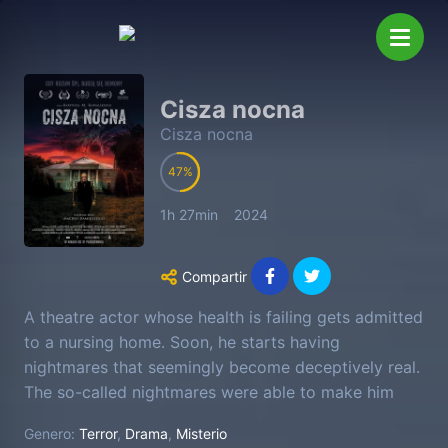
Cisza nocna
Cisza nocna
47
1h 27min
2024
Compartir
A theatre actor whose health is failing gets admitted
to a nursing home. Soon, he starts having
nightmares that seemingly become deceptively real.
The so-called nightmares were able to make him
live in two parallel dimensions.
Genero:
Terror
,
Drama
,
Misterio