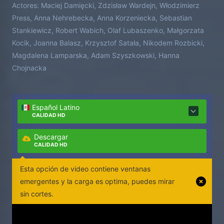
Actores:
Maciej Damięcki, Zdzisław Wardejn, Włodzimierz
Press, Anna Nehrebecka, Anna Korzeniecka, Sebastian
Stankiewicz, Robert Wabich, Olaf Lubaszenko, Małgorzata
Kocik, Joanna Balasz, Krzysztof Satała, Nikodem Rozbicki,
Magdalena Lamparska, Adam Szyszkowski, Hanna
Chojnacka
Español Latino
CALIDAD HD
Descargar
CALIDAD HD
Esta opción de video contiene ventanas
emergentes y la carga es optima, puedes mirar
sin cortes.