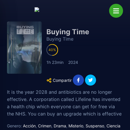
Buying Time
Buying Time
40
1h 23min
2024
Compartir
It is the year 2028 and antibiotics are no longer
effective. A corporation called Lifeline has invented
a health chip which everyone can get for free via
the NHS. You can buy an upgrade which is effective
against more infections and diseases. In 2028
Genero:
Acción
,
Crimen
,
Drama
,
Misterio
,
Suspenso
,
Ciencia
computing and processing power is restricted