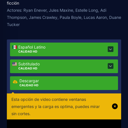
ficción
however for someone to have an upgrade some one
Actores:
Ryan Enever, Jules Maxine, Estelle Long, Adi
has to die for the power to be transferred. People
Thompson, James Crawley, Paula Boyle, Lucas Aaron, Duane
are dieing randomly. Lifeline are launching their 2nd
Tucker
upgrade which is expected to earn them billions
along with their ministerial backer. Daniel Avery has
lost his wife and daughter in such circumstances
Español Latino
and recent nightmares and flashbacks have
CALIDAD HD
instigated him to investigate. He slowly uncovers
the truth with the help of a rebel group of the pull
Subtitulado
CALIDAD HD
for power and greed that goes right to the top.
Descargar
CALIDAD HD
Esta opción de video contiene ventanas
emergentes y la carga es optima, puedes mirar
sin cortes.