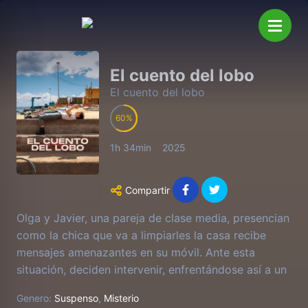
El cuento del lobo
El cuento del lobo
60
1h 34min
2025
Compartir
Olga y Javier, una pareja de clase media, presencian
como la chica que va a limpiarles la casa recibe
mensajes amenazantes en su móvil. Ante esta
situación, deciden intervenir, enfrentándose así a un
repentino cambio de vida. La aparición del padre de
Genero:
Suspenso
,
Misterio
la chica, las dudas y las diferencias cada vez