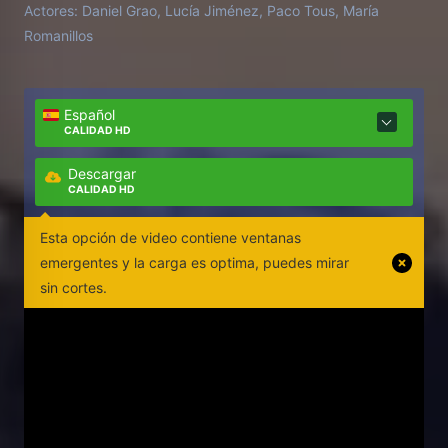
Actores:
Daniel Grao, Lucía Jiménez, Paco Tous, María
generan más interrogantes en una situación
Romanillos
complicada de resolver.
Español
CALIDAD HD
Descargar
CALIDAD HD
Esta opción de video contiene ventanas
emergentes y la carga es optima, puedes mirar
sin cortes.