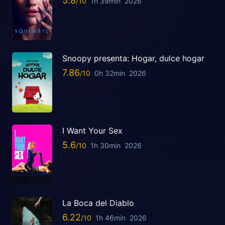
5.8
1h 39min
2026
Snoopy presenta: Hogar, dulce hogar
7.86
0h 32min
2026
I Want Your Sex
5.6
1h 30min
2026
La Boca del Diablo
6.22
1h 46min
2026