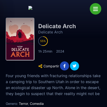
Delicate Arch
Delicate Arch
55
1h 25min
2024
Compartir
Four young friends with fracturing relationships take
a camping trip to Southern Utah in order to escape
an ecological disaster up North. Alone in the desert,
they begin to suspect that their reality might not be
as it seems, and soon realize they’re being observed
Genero:
Terror
,
Comedia
by a mysterious cosmic force.