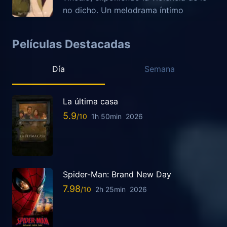
no dicho. Un melodrama íntimo
Películas Destacadas
Día
Semana
La última casa
5.9
1h 50min
2026
Spider-Man: Brand New Day
7.98
2h 25min
2026