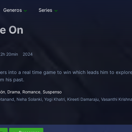
Generos
Series
e On
2h 20min
2024
ters into a real time game to win which leads him to explor
m his past.
ión
,
Drama
,
Romance
,
Suspenso
tanand, Neha Solanki, Yogi Khatri, Kireeti Damaraju, Vasanthi Kris