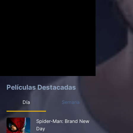
Películas Destacadas
Día
Semana
Spider-Man: Brand New
Day