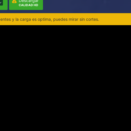
Descargar
CALIDAD HD
ntes y la carga es optima, puedes mirar sin cortes.