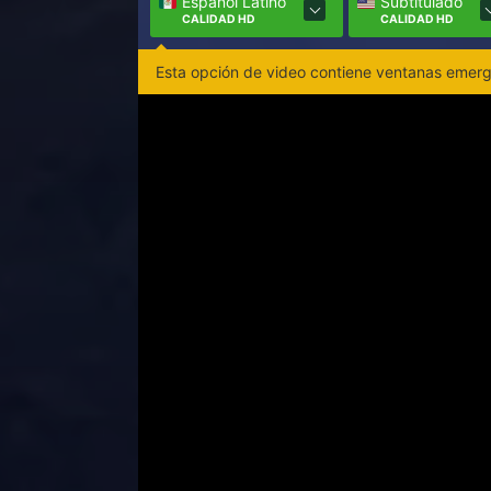
Español Latino
Subtitulado
CALIDAD HD
CALIDAD HD
Esta opción de video contiene ventanas emerge