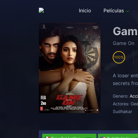
Inicio
Películas
Gam
Game On
100
A loser en
secrets fro
Genero:
Acc
Actores:
Gee
Sudhakar