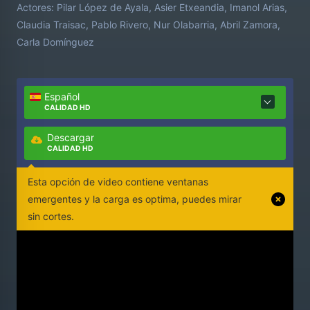
Actores:
Pilar López de Ayala, Asier Etxeandia, Imanol Arias,
salir del valle, una licenciada que trabaja junto a la
Claudia Traisac, Pablo Rivero, Nur Olabarria, Abril Zamora,
ingeniera y una mujer que busca el futuro en el
Carla Domínguez
pueblo, componen esta historia de personajes cuyas
vidas están conectadas por un viejo molino.
Español
CALIDAD HD
Descargar
CALIDAD HD
Esta opción de video contiene ventanas
emergentes y la carga es optima, puedes mirar
sin cortes.