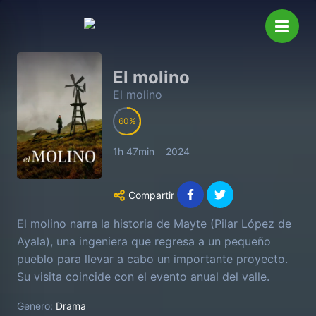
El molino
El molino
60
1h 47min
2024
Compartir
El molino narra la historia de Mayte (Pilar López de
Ayala), una ingeniera que regresa a un pequeño
pueblo para llevar a cabo un importante proyecto.
Su visita coincide con el evento anual del valle.
Jaime (Asier Etxeandía) su amor de la infancia, un
Genero:
Drama
anciano con Alzheimer, una joven que sueña con