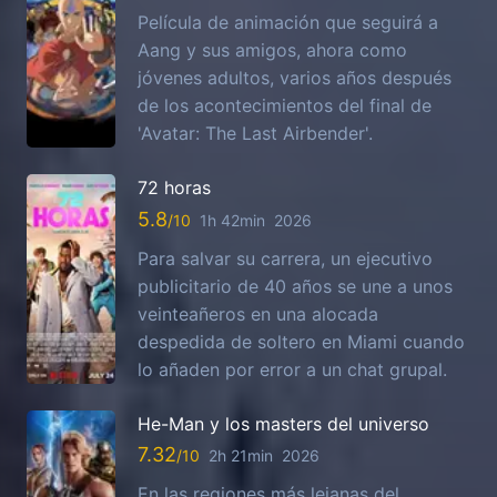
Película de animación que seguirá a
Aang y sus amigos, ahora como
jóvenes adultos, varios años después
de los acontecimientos del final de
'Avatar: The Last Airbender'.
72 horas
5.8
1h 42min
2026
Para salvar su carrera, un ejecutivo
publicitario de 40 años se une a unos
veinteañeros en una alocada
despedida de soltero en Miami cuando
lo añaden por error a un chat grupal.
He-Man y los masters del universo
7.32
2h 21min
2026
En las regiones más lejanas del