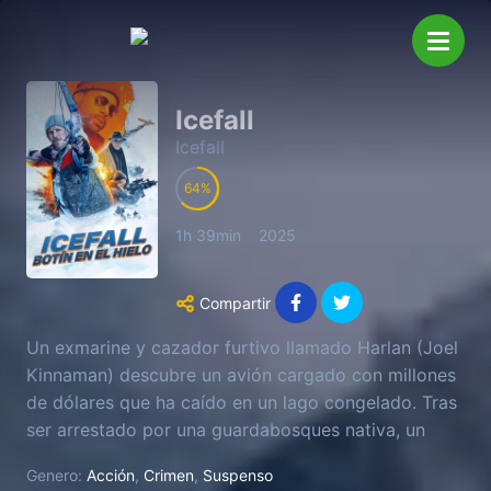
Icefall
Icefall
64
1h 39min
2025
Compartir
Un exmarine y cazador furtivo llamado Harlan (Joel
Kinnaman) descubre un avión cargado con millones
de dólares que ha caído en un lago congelado. Tras
ser arrestado por una guardabosques nativa, un
grupo de criminales y policías corruptos se enteran
Genero:
Acción
,
Crimen
,
Suspenso
de su paradero. Por ello, Harlan y la ranger se unen