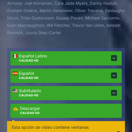
Actores:
Joel Kinnaman, Cara Jade Myers, Danny Huston,
para luchar e intentar escapar a través del peligroso
Graham Greene, Martin Sensmeier, Oliver Trevena, DeVaughn
lago antes de que el hielo se derrita.
Nixon, Frida Gustavsson, Башар Рахал, Michael Saccente,
Euan Macnaughton, Will Fletcher, Trevor Van Uden, Addam
Bramich, Joyce Grey-Carter
Español Latino
CALIDAD HD
Español
CALIDAD HD
Subtitulado
CALIDAD HD
Descargar
CALIDAD HD
Esta opción de video contiene ventanas