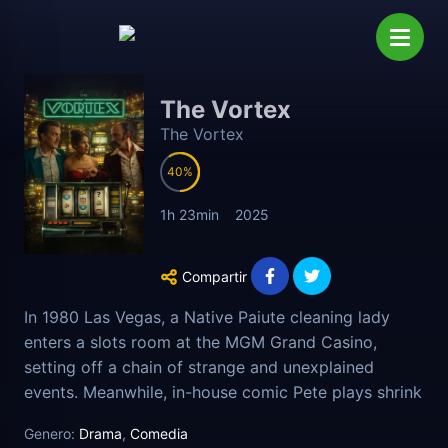
The Vortex
The Vortex
40
1h 23min
2025
Compartir
In 1980 Las Vegas, a Native Paiute cleaning lady
enters a slots room at the MGM Grand Casino,
setting off a chain of strange and unexplained
events. Meanwhile, in-house comic Pete plays shrink
to a host of colorful misfits while dodging mobsters
Genero:
Drama
,
Comedia
and collectors. Struggling with a gambling