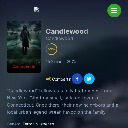
Candlewood
Candlewood
59
1h 27min
2025
Compartir
"Candlewood" follows a family that moves from
New York City to a small, isolated town in
Connecticut. Once there, their new neighbors and a
local urban legend wreak havoc on the family,
fracturing their once loving dynamic and causing
Genero:
Terror
,
Suspenso
them to turn on one another.