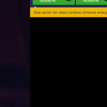
CALIDAD HD
CALIDAD HD
Esta opción de video contiene ventanas emerge