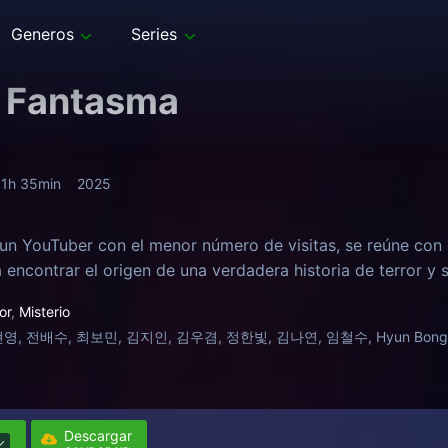
Generos
Series
 Fantasma
1h 35min
2025
un YouTuber con el menor número de visitas, se reúne con e
 encontrar el origen de una verdadera historia de terror y s
or
,
Misterio
영, 전배수, 최보민, 김지인, 김우겸, 정한빛, 김나연, 임철수, Hyun Bong-
Descargar