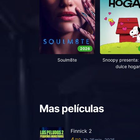
2026
Soulm8te
Snoopy presenta: 
dulce hogar
Mas películas
Finnick 2
4
1h 25min
2025