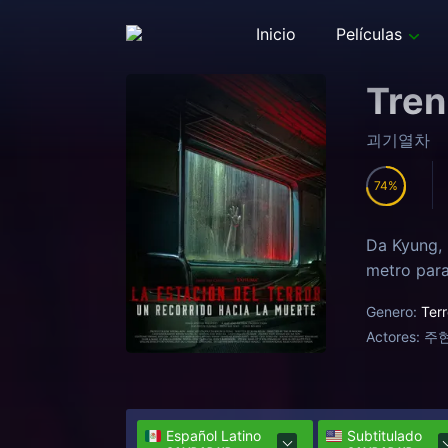
Inicio
Películas
Tren
괴기열차
74
Da Kyung, 
metro para
Genero:
Terr
Actores:
주현
Español Latino
Subtitulado