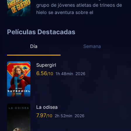
grupo de jóvenes atletas de trineos de
hielo se aventura sobre el
Películas Destacadas
Día
Semana
Supergirl
6.56
1h 48min
2026
La odisea
7.97
2h 52min
2026