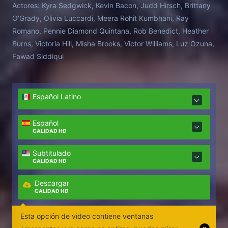
Actores:
Kyra Sedgwick, Kevin Bacon, Judd Hirsch, Brittany
O'Grady, Olivia Luccardi, Meera Rohit Kumbhani, Ray
Romano, Pennie Diamond Quintana, Rob Benedict, Heather
Burns, Victoria Hill, Misha Brooks, Victor Williams, Luz Ozuna,
Fawad Siddiqui
Español Latino
Español
CALIDAD HD
Subtitulado
CALIDAD HD
Descargar
CALIDAD HD
Esta opción de video contiene ventanas