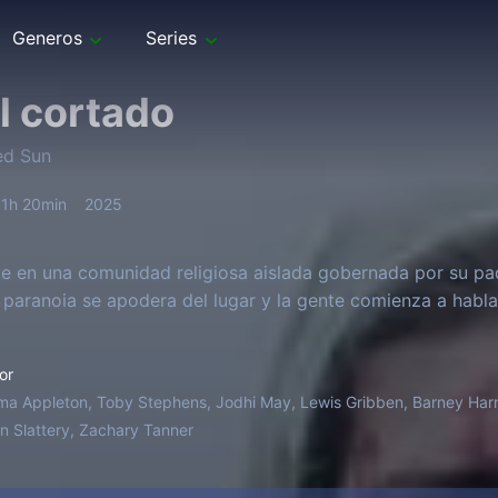
Generos
Series
ol cortado
ed Sun
1h 20min
2025
e en una comunidad religiosa aislada gobernada por su pad
 paranoia se apodera del lugar y la gente comienza a hablar
or
a Appleton, Toby Stephens, Jodhi May, Lewis Gribben, Barney Harri
n Slattery, Zachary Tanner