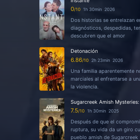
Instante
0
1h 30min
2026
Dos historias se entrelazan e
diagnósticos, despedidas, te
descubren que el amor
Detonación
6.86
2h 23min
2026
Una familia aparentemente no
marciales al enfrentarse a u
la violencia.
Sugarcreek Amish Mysteries: 
7.5
1h 30min
2025
Después de que el compromis
ruptura, su vida da un giro c
pueblo amish de Sugarcreek