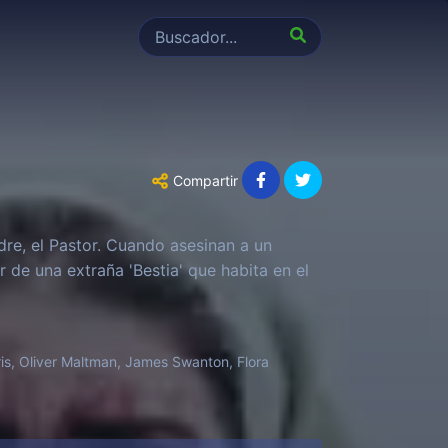
Compartir
re, el Pastor. Cuando asesinan a un
 de una extraña 'Bestia' que habita en el
s, Oliver Maltman, James Swanton, Flora