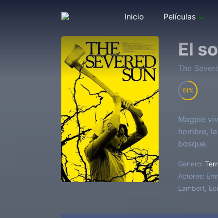
Inicio
Películas
El s
The Sever
61
Magpie viv
hombre, la
bosque.
Genero:
Terr
Actores:
Emm
Lambert, Eoi