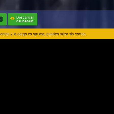
Descargar
CALIDAD HD
ntes y la carga es optima, puedes mirar sin cortes.