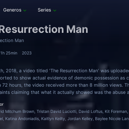
Generos
Series
Resurrection Man
rection Man
1h 25min
2023
h, 2018, a video titled 'The Resurrection Man' was upload
orted to show actual evidence of demonic possession as c
an 72 hours, the video received more than 8 million views. T
ints claiming that what it actually showed was the abuse an
 his church. The video was removed by Youtube for violati
or
y examines the 61 minute video known only as 'The Resurr
id Mitchum Brown, Tristan David Luciotti, David Loftus, Kit Foreman
l, Katina Andoniadis, Kaitlyn Keilty, Jordan Kelley, Baylee Nicole Lane