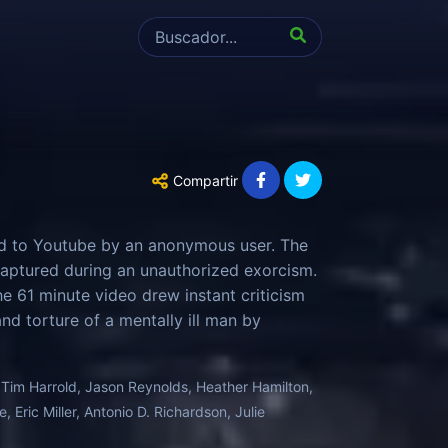
Compartir
ed to Youtube by an anonymous user. The
aptured during an unauthorized exorcism.
he 61 minute video drew instant criticism
d torture of a mentally ill man by
ng their content agreement. This
ection Man'.
, Tim Harrold, Jason Reynolds, Heather Hamilton,
, Eric Miller, Antonio D. Richardson, Julie