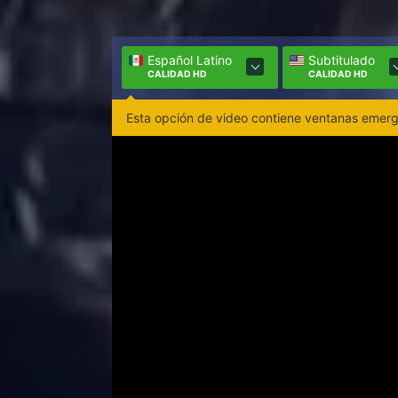
Español Latino
Subtitulado
CALIDAD HD
CALIDAD HD
Esta opción de video contiene ventanas emerge