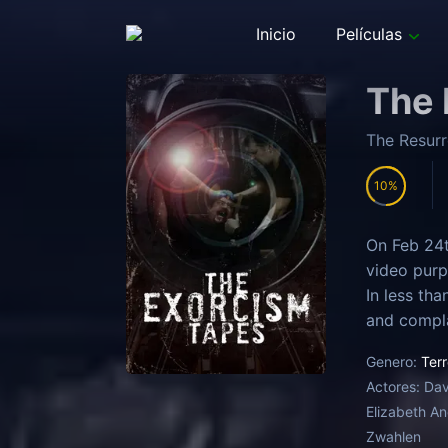
Inicio
Películas
The 
The Resur
10
On Feb 24t
video purp
In less th
and compla
members of
Genero:
Terr
documentar
Actores:
Dav
Elizabeth Ane
Zwahlen