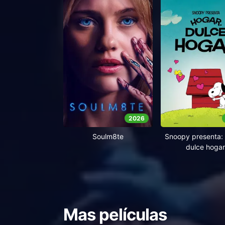
2026
Soulm8te
Snoopy presenta: 
dulce hogar
Mas películas