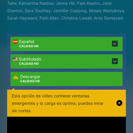
Tahir, Kamantha Naidoo, Jenna Hill, Pam Kearns, Jane
Stanton, Sara Southey, Jennifer Copping, Moses Wamukoya,
Sarah Hayward, Patti Allan, Christina Lewall, Ardy Ramezani
Español
CALIDAD HD
Subtitulado
CALIDAD HD
Descargar
CALIDAD HD
Esta opción de video contiene ventanas
emergentes y la carga es optima, puedes mirar
sin cortes.