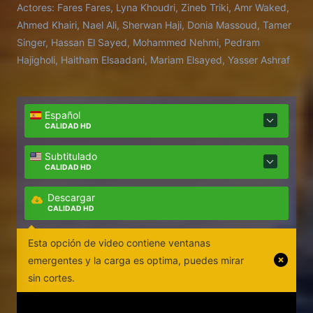
Actores:
Fares Fares, Lyna Khoudri, Zineb Triki, Amr Waked,
polilla atraída por la luz, comienza un romance con
Ahmed Khairi, Nael Ali, Sherwan Haji, Donia Massoud, Tamer
la misteriosa esposa del general que supervisa el
Singer, Hassan El Sayed, Mohammed Nehmi, Pedram
proyecto.
Hajigholi, Haitham Elsaadani, Mariam Elsayed, Yasser Ashraf
Español
CALIDAD HD
Subtitulado
CALIDAD HD
Descargar
CALIDAD HD
Esta opción de video contiene ventanas
emergentes y la carga es optima, puedes mirar
sin cortes.