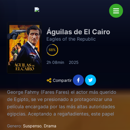
Águilas de El Cairo
Eagles of the Republic
68
2h 08min
2025
Compartir
George Fahmy (Fares Fares) el actor más querido
de Egipto, se ve presionado a protagonizar una
película encargada por las más altas autoridades
egipcias. Aceptando a regañadientes, este papel
será la puerta que le hará entrar en el selecto grupo
Genero:
Suspenso
,
Drama
de las personas más poderosas del país. Como una