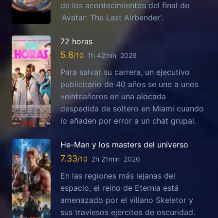
de los acontecimientos del final de
'Avatar: The Last Airbender'.
72 horas
5.8
1h 42min
2026
Para salvar su carrera, un ejecutivo
publicitario de 40 años se une a unos
veinteañeros en una alocada
despedida de soltero en Miami cuando
lo añaden por error a un chat grupal.
He-Man y los masters del universo
7.33
2h 21min
2026
En las regiones más lejanas del
espacio, el reino de Eternia está
amenazado por el villano Skeletor y
sus traviesos ejércitos de oscuridad.