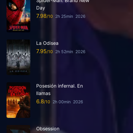
Spider-Man: Brand New
Day
7.98
2h 25min
2026
La Odisea
7.95
2h 52min
2026
Posesión infernal. En
llamas
6.8
2h 00min
2026
Obsession