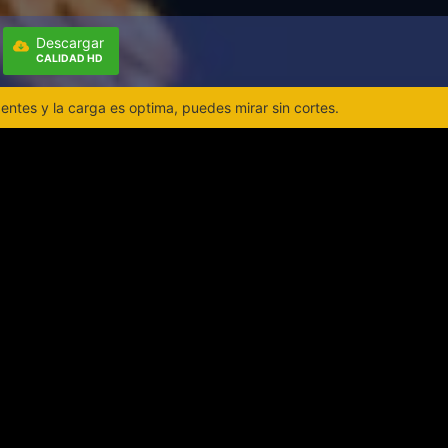
Descargar
CALIDAD HD
ntes y la carga es optima, puedes mirar sin cortes.