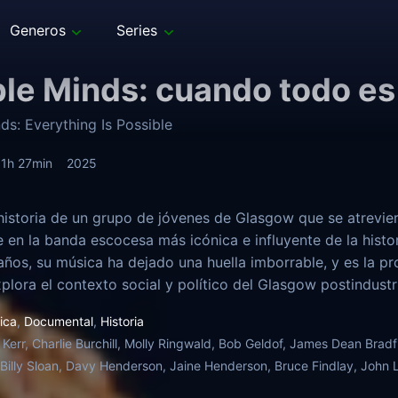
Generos
Series
le Minds: cuando todo es
ds: Everything Is Possible
1h 27min
2025
 historia de un grupo de jóvenes de Glasgow que se atrevier
 en la banda escocesa más icónica e influyente de la histori
años, su música ha dejado una huella imborrable, y es la p
plora el contexto social y político del Glasgow postindust
 la banda e influenciaron su sonido.
ica
,
Documental
,
Historia
 Kerr, Charlie Burchill, Molly Ringwald, Bob Geldof, James Dean Brad
 Billy Sloan, Davy Henderson, Jaine Henderson, Bruce Findlay, John L