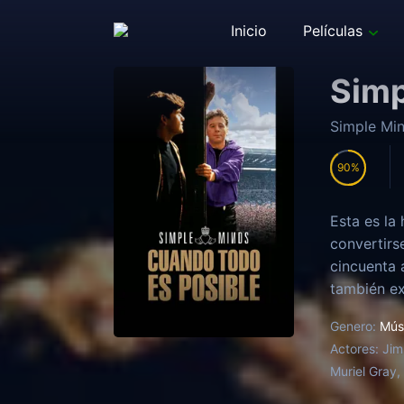
Inicio
Películas
Simp
Simple Min
90
Esta es la
convertirse
cincuenta 
también ex
historia de
Genero:
Mús
Actores:
Jim
Muriel Gray,