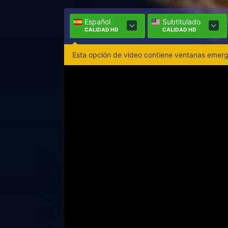
Español
Subtitulado
CALIDAD HD
CALIDAD HD
Esta opción de video contiene ventanas emerge