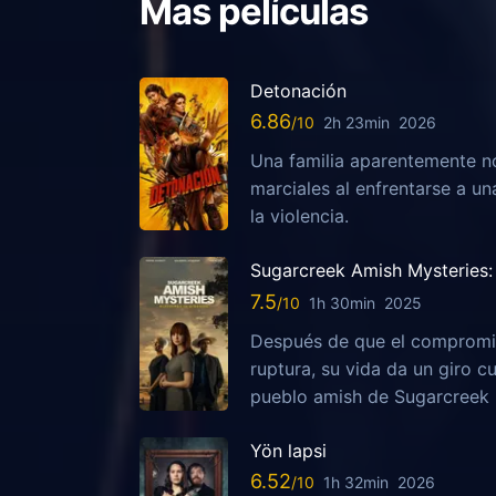
Mas películas
Detonación
6.86
2h 23min
2026
Una familia aparentemente no
marciales al enfrentarse a u
la violencia.
Sugarcreek Amish Mysteries: 
7.5
1h 30min
2025
Después de que el compromis
ruptura, su vida da un giro c
pueblo amish de Sugarcreek
Yön lapsi
6.52
1h 32min
2026