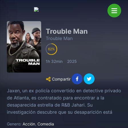
Trouble Man
Trouble Man
62
1h 32min
2025
Compartir
Jaxen, un ex policía convertido en detective privado
de Atlanta, es contratado para encontrar a la
desaparecida estrella de R&B Jahari. Su
investigación descubre que su desaparición está
relacionada con una conspiración mayor, lo que le
Genero:
Acción
,
Comedia
obliga a cuestionar a los que le rodean y su propio