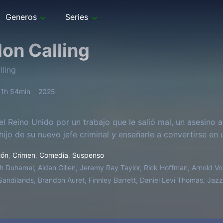
Generos
Series
on Calling
ling
1h 54min
2025
del Reino Unido por un trabajo que le salió mal, un asesino
 hijo de su nuevo jefe criminal y enseñarle a convertirse en
ión
,
Crimen
,
Comedia
,
Suspenso
h Duhamel, Aidan Gillen, Jeremy Ray Taylor, Rick Hoffman, Arnold Vos
 Sandilands, Brandon Auret, Finnley Barrett, Daniel Levi Thomas, Jaz