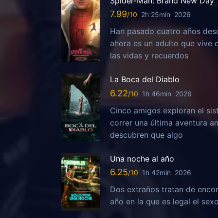
Spider-Man: Brand New Day
7.99
2h 25min
2026
Han pasado cuatro años desd
ahora es un adulto que vive
las vidas y recuerdos
La Boca del Diablo
6.22
1h 46min
2026
Cinco amigos exploran el sis
correr una última aventura a
descubren que algo
Una noche al año
6.25
1h 42min
2026
Dos extraños tratan de encon
año en la que es legal el sex