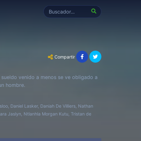
Compartir
 a sueldo venido a menos se ve obligado a
 un hombre.
loo, Daniel Lasker, Daniah De Villiers, Nathan
zara Jaslyn, Ntlanhla Morgan Kutu, Tristan de