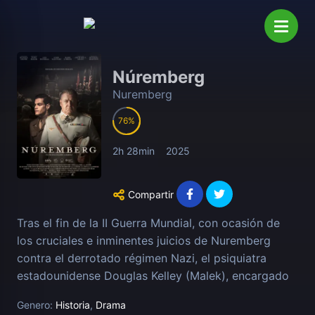
Núremberg
Nuremberg
76
2h 28min
2025
Compartir
Tras el fin de la II Guerra Mundial, con ocasión de
los cruciales e inminentes juicios de Nuremberg
contra el derrotado régimen Nazi, el psiquiatra
estadounidense Douglas Kelley (Malek), encargado
de determinar si los oficiales nazis prisioneros son
Genero:
Historia
,
Drama
aptos para ser juzgados por sus crímenes de guerra,