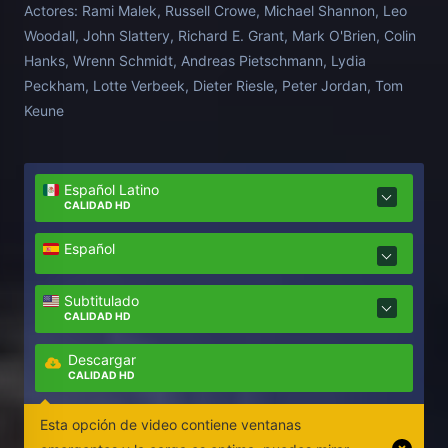
Actores:
Rami Malek, Russell Crowe, Michael Shannon, Leo
se ve inmerso en una compleja batalla de ingenio
Woodall, John Slattery, Richard E. Grant, Mark O'Brien, Colin
dialéctico con Hermann Göring (Crowe), mano
Hanks, Wrenn Schmidt, Andreas Pietschmann, Lydia
derecha de Hitler. Basada en el libro "El nazi y el
Peckham, Lotte Verbeek, Dieter Riesle, Peter Jordan, Tom
psiquiatra", de Jack El-Hai.
Keune
Español Latino
CALIDAD HD
Español
Subtitulado
CALIDAD HD
Descargar
CALIDAD HD
Esta opción de video contiene ventanas