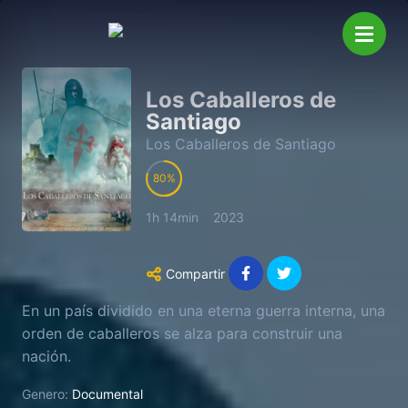
Los Caballeros de
Santiago
Los Caballeros de Santiago
80
1h 14min
2023
Compartir
En un país dividido en una eterna guerra interna, una
orden de caballeros se alza para construir una
nación.
Genero:
Documental