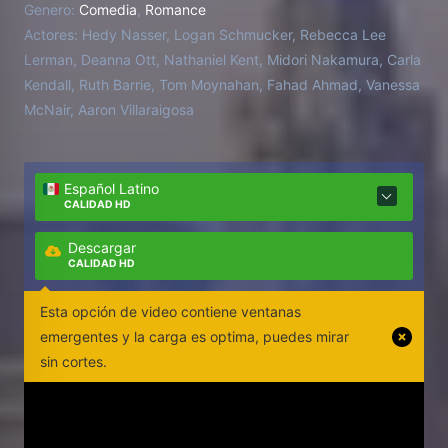
Genero:
Comedia
,
Romance
Actores:
Hedy Nasser, Logan Schmucker, Rebecca Lee
Lerman, Deanna Ott, Nathaniel Kent, Midori Nakamura, Carla
Kendall, Ruth Barrie, Tom Moynahan, Fahad Ahmad, Vanessa
McNair, Aaron Villaraigosa
Español Latino
CALIDAD HD
Descargar
CALIDAD HD
Esta opción de video contiene ventanas
emergentes y la carga es optima, puedes mirar
sin cortes.