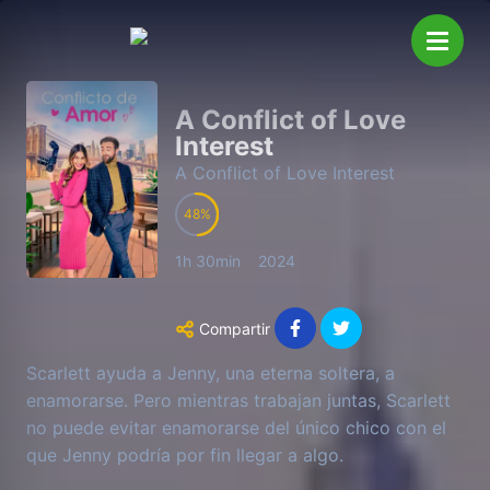
A Conflict of Love
Interest
A Conflict of Love Interest
48
1h 30min
2024
Compartir
Scarlett ayuda a Jenny, una eterna soltera, a
enamorarse. Pero mientras trabajan juntas, Scarlett
no puede evitar enamorarse del único chico con el
que Jenny podría por fin llegar a algo.