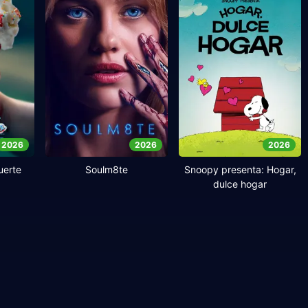
2026
2026
2026
uerte
Soulm8te
Snoopy presenta: Hogar,
dulce hogar