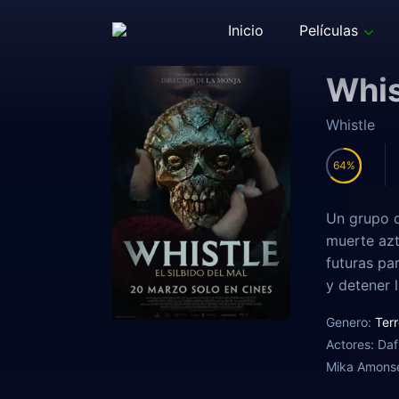
Inicio
Películas
Whis
Whistle
64
Un grupo d
muerte azt
futuras pa
y detener 
Genero:
Terr
Actores:
Daf
Mika Amonsen