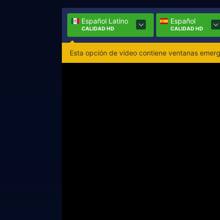
Español Latino
Español
CALIDAD HD
CALIDAD HD
Esta opción de video contiene ventanas emerge