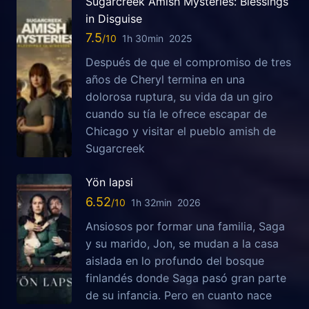
Sugarcreek Amish Mysteries: Blessings
in Disguise
7.5
1h 30min
2025
Después de que el compromiso de tres
años de Cheryl termina en una
dolorosa ruptura, su vida da un giro
cuando su tía le ofrece escapar de
Chicago y visitar el pueblo amish de
Sugarcreek
Yön lapsi
6.52
1h 32min
2026
Ansiosos por formar una familia, Saga
y su marido, Jon, se mudan a la casa
aislada en lo profundo del bosque
finlandés donde Saga pasó gran parte
de su infancia. Pero en cuanto nace