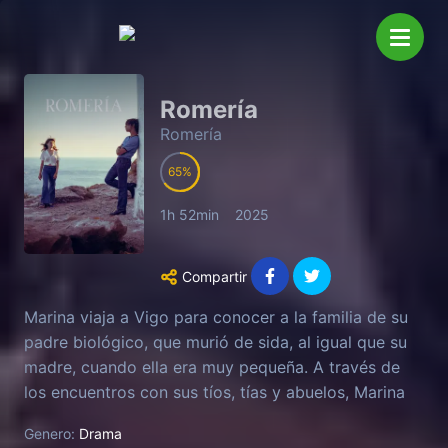
Romería
Romería
65
1h 52min
2025
Compartir
Marina viaja a Vigo para conocer a la familia de su
padre biológico, que murió de sida, al igual que su
madre, cuando ella era muy pequeña. A través de
los encuentros con sus tíos, tías y abuelos, Marina
intenta reconstruir un relato coherente de su padre
Genero:
Drama
y de la historia de amor que vivió con su madre,