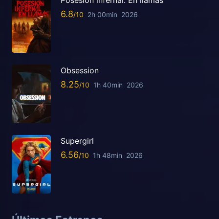
Posesión infernal. En llamas
6.8
2h 00min
2026
Obsession
8.25
1h 40min
2026
Supergirl
6.56
1h 48min
2026