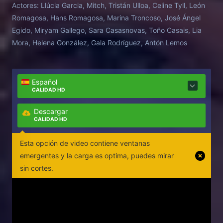
Actores:
Llúcia Garcia, Mitch, Tristán Ulloa, Celine Tyll, León
pero no lo consigue: Todos sienten demasiada
Romagosa, Hans Romagosa, Marina Troncoso, José Ángel
vergüenza hacia los conflictos de drogas de la
Egido, Miryam Gallego, Sara Casasnovas, Toño Casais, Lia
pareja, algo que Marina les recuerda con su
Mora, Helena González, Gala Rodríguez, Antón Lemos
presencia.
Español
CALIDAD HD
Descargar
CALIDAD HD
Esta opción de video contiene ventanas
emergentes y la carga es optima, puedes mirar
sin cortes.