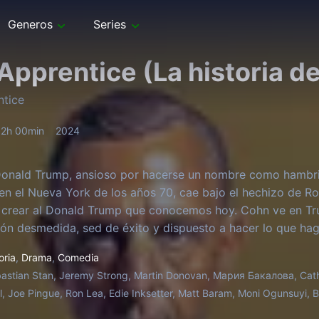
Generos
Series
Apprentice (La historia d
ntice
2h 00min
2024
onald Trump, ansioso por hacerse un nombre como hambrie
en el Nueva York de los años 70, cae bajo el hechizo de 
 crear al Donald Trump que conocemos hoy. Cohn ve en Tru
ón desmedida, sed de éxito y dispuesto a hacer lo que haga
oria
,
Drama
,
Comedia
astian Stan, Jeremy Strong, Martin Donovan, Мария Бакалова, Cather
, Joe Pingue, Ron Lea, Edie Inksetter, Matt Baram, Moni Ogunsuyi, 