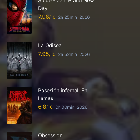
Spider-Man: Brand New
Day
7.98
2h 25min
2026
La Odisea
7.95
2h 52min
2026
Posesión infernal. En
llamas
6.8
2h 00min
2026
Obsession