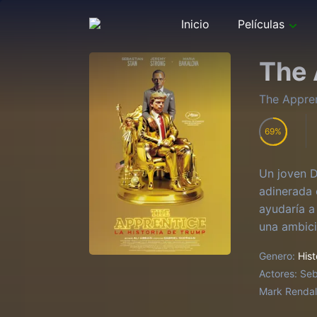
Inicio
Películas
The 
The Appre
69
Un joven D
adinerada 
ayudaría a
una ambici
Genero:
Hist
Actores:
Seb
Mark Rendall