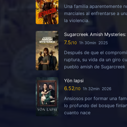
Una familia aparentemente no
marciales al enfrentarse a u
la violencia.
Sugarcreek Amish Mysteries: 
7.5
1h 30min
2025
Después de que el compromis
ruptura, su vida da un giro c
pueblo amish de Sugarcreek
Yön lapsi
6.52
1h 32min
2026
Ansiosos por formar una fami
lo profundo del bosque finla
cuanto nace