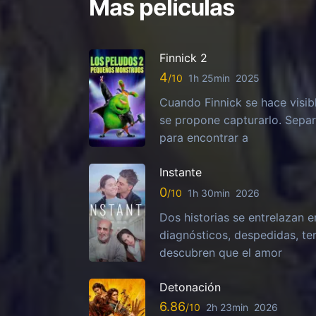
Mas películas
Finnick 2
4
1h 25min
2025
Cuando Finnick se hace visib
se propone capturarlo. Sepa
para encontrar a
Instante
0
1h 30min
2026
Dos historias se entrelazan e
diagnósticos, despedidas, te
descubren que el amor
Detonación
6.86
2h 23min
2026