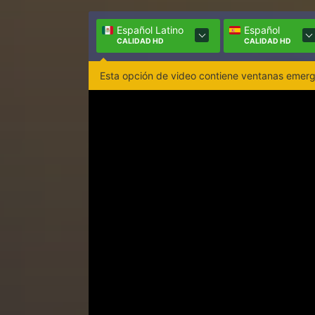
Español Latino
Español
CALIDAD HD
CALIDAD HD
Esta opción de video contiene ventanas emerge