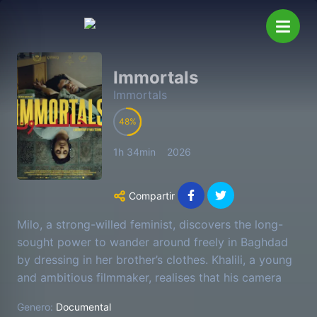
Immortals
Immortals
48
1h 34min
2026
Compartir
Milo, a strong-willed feminist, discovers the long-
sought power to wander around freely in Baghdad
by dressing in her brother’s clothes. Khalili, a young
and ambitious filmmaker, realises that his camera
can be the strongest of all weapons.
Genero:
Documental