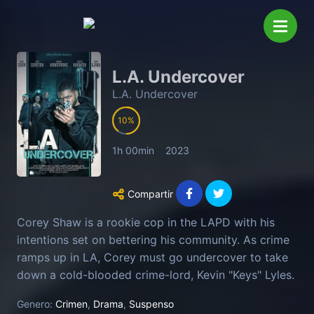
L.A. Undercover
L.A. Undercover
10
1h 00min
2023
Compartir
Corey Shaw is a rookie cop in the LAPD with his
intentions set on bettering his community. As crime
ramps up in LA, Corey must go undercover to take
down a cold-blooded crime-lord, Kevin "Keys" Lyles.
With everything on the line, Corey battles between
Genero:
Crimen
,
Drama
,
Suspenso
maintaining his relationship, doing his job, and