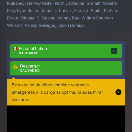
Mulroney, Harvey Keitel, Keith Carradine, Graham Greene,
Kelly Lynn Reiter, James Urbaniak, Forrie J. Smith, Richard
Brake, Michael P. Walker, Johnny Ray, William Shannon
Williams, Ashley Gallegos, Jason Damico
Español Latino
CALIDAD HD
Descargar
CALIDAD HD
Esta opción de video contiene ventanas
emergentes y la carga es optima, puedes mirar
sin cortes.