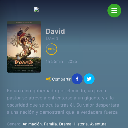
David
David
80
1h 55min
2025
Compartir
En un reino gobernado por el miedo, un joven
pastor se atreve a enfrentarse a un gigante y a la
oscuridad que se oculta tras él. Su valor despertará
a una nación y demostrará que la verdadera fuerza
proviene de la confianza, no del poder.
Genero:
Animación
,
Familia
,
Drama
,
Historia
,
Aventura