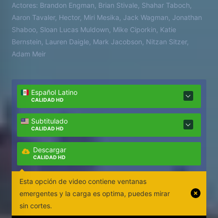
Actores:
Brandon Engman, Brian Stivale, Shahar Taboch,
Aaron Tavaler, Hector, Miri Mesika, Jack Wagman, Jonathan
Shaboo, Sloan Lucas Muldown, Mike Ciporkin, Katie
Bernstein, Lauren Daigle, Mark Jacobson, Nitzan Sitzer,
Adam Meir
Español Latino
CALIDAD HD
Subtitulado
CALIDAD HD
Descargar
CALIDAD HD
Esta opción de video contiene ventanas
emergentes y la carga es optima, puedes mirar
sin cortes.