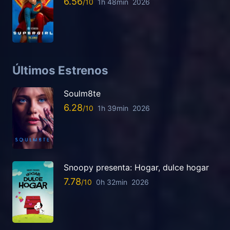
6.56
1h 48min
2026
Últimos Estrenos
Soulm8te
6.28
1h 39min
2026
Snoopy presenta: Hogar, dulce hogar
7.78
0h 32min
2026