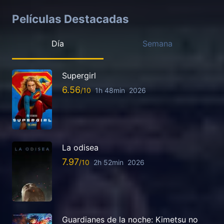
Películas Destacadas
Día
Semana
Supergirl
6.56
1h 48min
2026
La odisea
7.97
2h 52min
2026
Guardianes de la noche: Kimetsu no