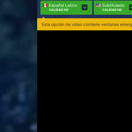
Español Latino
Subtitulado
CALIDAD HD
CALIDAD HD
Esta opción de video contiene ventanas emerge