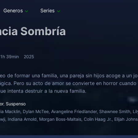
Generos
Series
ncia Sombría
1h 39min
2025
eo de formar una familia, una pareja sin hijos acoge a un j
rágica. Pero su acto de amor se convierte en horror cuando
e intenta destruir a la nueva familia.
or
,
Suspenso
via Macklin, Dylan McTee, Avangeline Friedlander, Shawnee Smith, L
wji, Indiana Arnold, Morgan Boss-Maltais, Colin Haag Jr., Elijah Jo