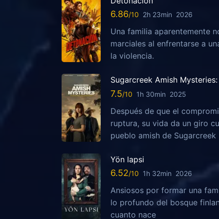
Detonación
6.86
2h 23min
2026
Una familia aparentemente no
marciales al enfrentarse a u
la violencia.
Sugarcreek Amish Mysteries: 
7.5
1h 30min
2025
Después de que el compromis
ruptura, su vida da un giro c
pueblo amish de Sugarcreek
Yön lapsi
6.52
1h 32min
2026
Ansiosos por formar una fami
lo profundo del bosque finla
cuanto nace