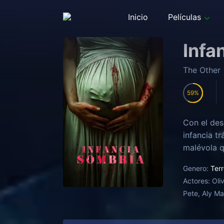
Inicio
Películas
Infa
The Other
59
Con el des
infancia t
malévola qu
Genero:
Terr
Actores:
Oli
Pete, Aly Ma