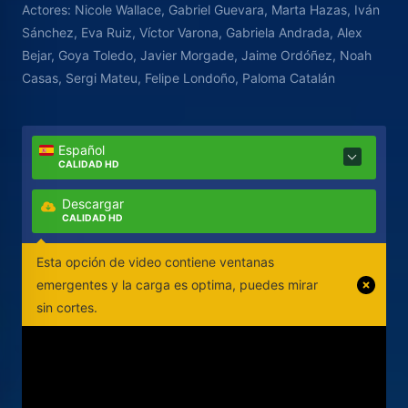
Actores:
Nicole Wallace, Gabriel Guevara, Marta Hazas, Iván
claras, removerán los cimientos no solo de su
Sánchez, Eva Ruiz, Víctor Varona, Gabriela Andrada, Alex
relación, sino de la propia familia Leister. Cuando
Bejar, Goya Toledo, Javier Morgade, Jaime Ordóñez, Noah
tantas personas están dispuestas a destruir una
Casas, Sergi Mateu, Felipe Londoño, Paloma Catalán
relación, ¿puede realmente acabar bien?
Español
CALIDAD HD
Descargar
CALIDAD HD
Esta opción de video contiene ventanas
emergentes y la carga es optima, puedes mirar
sin cortes.