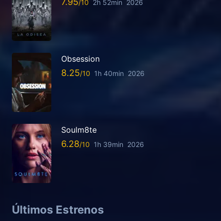
7.95
2h 52min
2026
Obsession
8.25
1h 40min
2026
Soulm8te
6.28
1h 39min
2026
Últimos Estrenos