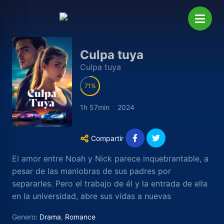
Culpa tuya
Culpa tuya
71
1h 57min
2024
Compartir
El amor entre Noah y Nick parece inquebrantable, a
pesar de las maniobras de sus padres por
separarles. Pero el trabajo de él y la entrada de ella
en la universidad, abre sus vidas a nuevas
relaciones. La aparición de una exnovia que busca
Genero:
Drama
,
Romance
venganza y de la madre Nick con intenciones poco