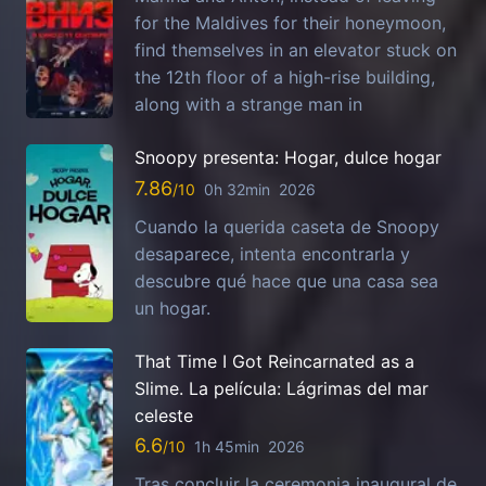
for the Maldives for their honeymoon,
find themselves in an elevator stuck on
the 12th floor of a high-rise building,
along with a strange man in
Snoopy presenta: Hogar, dulce hogar
7.86
0h 32min
2026
Cuando la querida caseta de Snoopy
desaparece, intenta encontrarla y
descubre qué hace que una casa sea
un hogar.
That Time I Got Reincarnated as a
Slime. La película: Lágrimas del mar
celeste
6.6
1h 45min
2026
Tras concluir la ceremonia inaugural de