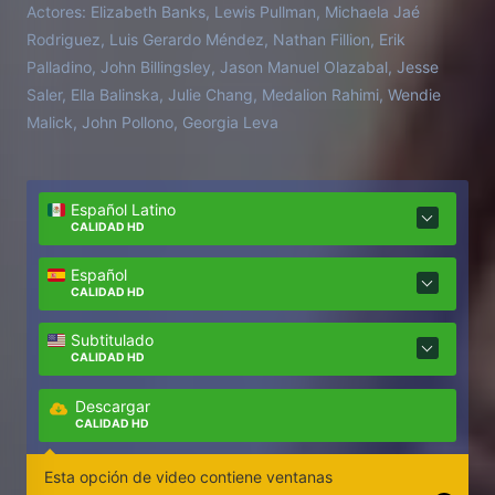
Actores:
Elizabeth Banks, Lewis Pullman, Michaela Jaé
Rodriguez, Luis Gerardo Méndez, Nathan Fillion, Erik
Palladino, John Billingsley, Jason Manuel Olazabal, Jesse
Saler, Ella Balinska, Julie Chang, Medalion Rahimi, Wendie
Malick, John Pollono, Georgia Leva
Español Latino
CALIDAD HD
Español
CALIDAD HD
Subtitulado
CALIDAD HD
Descargar
CALIDAD HD
Esta opción de video contiene ventanas