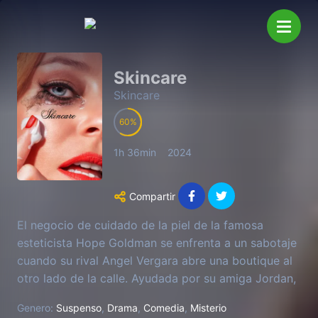
Skincare
Skincare
60
1h 36min
2024
Compartir
El negocio de cuidado de la piel de la famosa
esteticista Hope Goldman se enfrenta a un sabotaje
cuando su rival Angel Vergara abre una boutique al
otro lado de la calle. Ayudada por su amiga Jordan,
Hope intenta descubrir quién está tratando de
Genero:
Suspenso
,
Drama
,
Comedia
,
Misterio
arruinar su reputación.