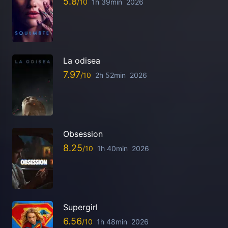
5.8
1h 39min
2026
La odisea
7.97
2h 52min
2026
Obsession
8.25
1h 40min
2026
Supergirl
6.56
1h 48min
2026