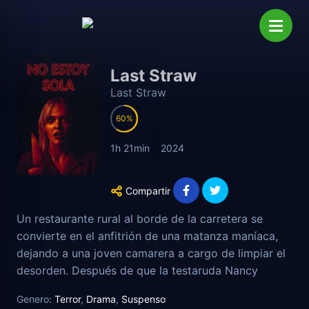
Last Straw
Last Straw
60
1h 21min
2024
Compartir
Un restaurante rural al borde de la carretera se
convierte en el anfitrión de una matanza maníaca,
dejando a una joven camarera a cargo de limpiar el
desorden. Después de que la testaruda Nancy
despide al personal del restaurante de su padre,
Genero:
Terror
,
Drama
,
Suspenso
decide cubrir sola el último turno de la noche. Lo