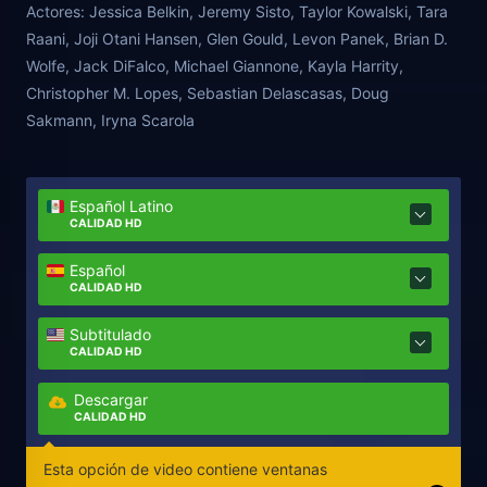
Actores:
Jessica Belkin, Jeremy Sisto, Taylor Kowalski, Tara
que ella no sabe es que no está sola. El día vuelve
Raani, Joji Otani Hansen, Glen Gould, Levon Panek, Brian D.
para perseguirla y cuando las cosas empiezan a
Wolfe, Jack DiFalco, Michael Giannone, Kayla Harrity,
salirse de control, deberá luchar por su vida a lo
Christopher M. Lopes, Sebastian Delascasas, Doug
largo de una larga noche.
Sakmann, Iryna Scarola
Español Latino
CALIDAD HD
Español
CALIDAD HD
Subtitulado
CALIDAD HD
Descargar
CALIDAD HD
Esta opción de video contiene ventanas