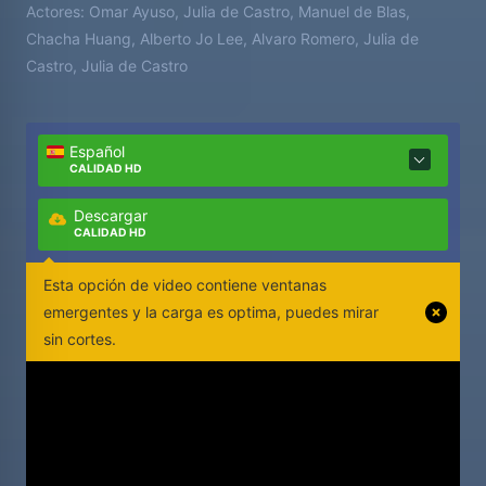
Actores:
Omar Ayuso, Julia de Castro, Manuel de Blas,
un amor de infancia. La carretera y la amistad
Chacha Huang, Alberto Jo Lee, Alvaro Romero, Julia de
alivian la desorientación que provoca la engañosa
Castro, Julia de Castro
libertad de principios de siglo XXI. Una delirante
road movie llena de música, donde una misteriosa
sirena con una corona mágica guiará el viaje.
Español
CALIDAD HD
Descargar
CALIDAD HD
Esta opción de video contiene ventanas
emergentes y la carga es optima, puedes mirar
sin cortes.