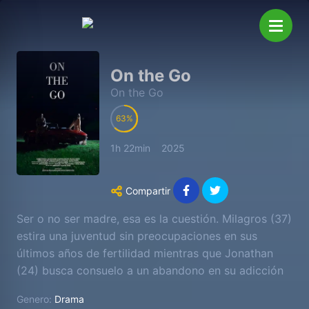
On the Go
On the Go
63
1h 22min
2025
Compartir
Ser o no ser madre, esa es la cuestión. Milagros (37)
estira una juventud sin preocupaciones en sus
últimos años de fertilidad mientras que Jonathan
(24) busca consuelo a un abandono en su adicción
a Grindr. Milagros huye de su cita de inseminación
Genero:
Drama
monoparental. Jonathan provoca un encuentro con