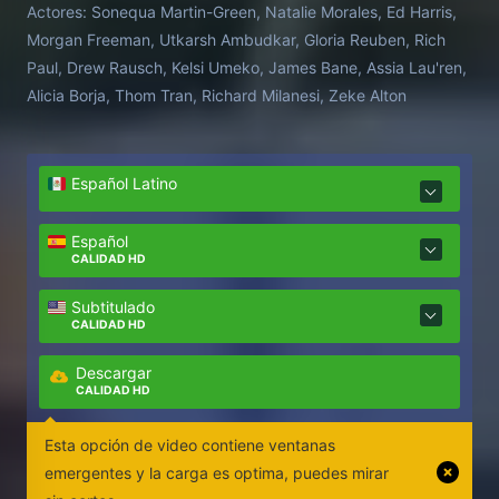
Actores:
Sonequa Martin-Green, Natalie Morales, Ed Harris,
Morgan Freeman, Utkarsh Ambudkar, Gloria Reuben, Rich
Paul, Drew Rausch, Kelsi Umeko, James Bane, Assia Lau'ren,
Alicia Borja, Thom Tran, Richard Milanesi, Zeke Alton
Español Latino
Español
CALIDAD HD
Subtitulado
CALIDAD HD
Descargar
CALIDAD HD
Esta opción de video contiene ventanas
emergentes y la carga es optima, puedes mirar