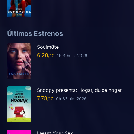
Últimos Estrenos
Soulm8te
6.28
1h 39min
2026
Snoopy presenta: Hogar, dulce hogar
7.78
0h 32min
2026
I Want Your Sex