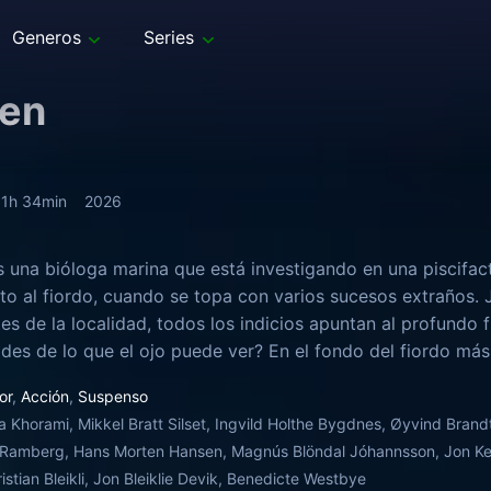
Generos
Series
ken
1h 34min
2026
 una bióloga marina que está investigando en una piscifac
nto al fiordo, cuando se topa con varios sucesos extraños.
es de la localidad, todos los indicios apuntan al profundo 
des de lo que el ojo puede ver? En el fondo del fiordo m
ítico tan grande como una montaña, con una miríada de br
or
,
Acción
,
Suspenso
e puedan agarrar.
a Khorami, Mikkel Bratt Silset, Ingvild Holthe Bygdnes, Øyvind Bran
e Ramberg, Hans Morten Hansen, Magnús Blöndal Jóhannsson, Jon Ken
istian Bleikli, Jon Bleiklie Devik, Benedicte Westbye