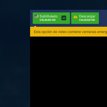
Subtitulado
Descargar
CALIDAD HD
CALIDAD HD
Esta opción de video contiene ventanas emerge