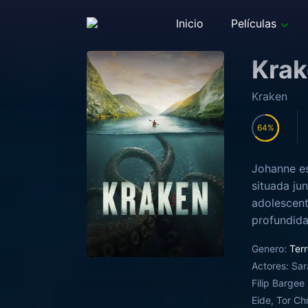
Inicio
Películas
Kra
Kraken
64
Johanne es
situada ju
adolescent
profundida
monstruo m
Genero:
Terr
todo lo qu
Actores:
Sar
Filip Barge
Eide, Tor Chr