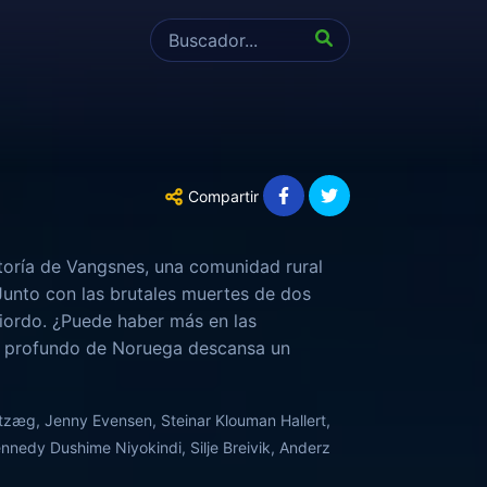
Compartir
toría de Vangsnes, una comunidad rural
 Junto con las brutales muertes de dos
fiordo. ¿Puede haber más en las
ás profundo de Noruega descansa un
azos dispuestos a aplastar y devorar
dtzæg, Jenny Evensen, Steinar Klouman Hallert,
nedy Dushime Niyokindi, Silje Breivik, Anderz