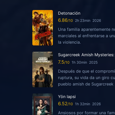
Detonación
6.86
2h 23min
2026
Una familia aparentemente no
marciales al enfrentarse a u
la violencia.
Sugarcreek Amish Mysteries: 
7.5
1h 30min
2025
Después de que el compromis
ruptura, su vida da un giro c
pueblo amish de Sugarcreek
Yön lapsi
6.52
1h 32min
2026
Ansiosos por formar una fami