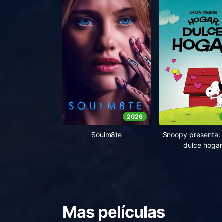
2026
Soulm8te
Snoopy presenta: 
dulce hogar
Mas películas