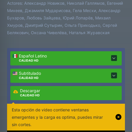
Actores:
Александр Новиков, Николай Галлямов, Евгений
Михеев, Джамиля Мударисова, Гела Месхи, Александр
Бухаров, Любовь Зайцева, Юрий Лопарёв, Михаил
Хмуров, Дмитрий Сутырин, Ольга Приходько, Сергей
Белякович, Оксана Чивелёва, Наталья Журавская
Español Latino
CALIDAD HD
Subtitulado
CALIDAD HD
Descargar
CALIDAD HD
Esta opción de video contiene ventanas
emergentes y la carga es optima, puedes mirar
sin cortes.