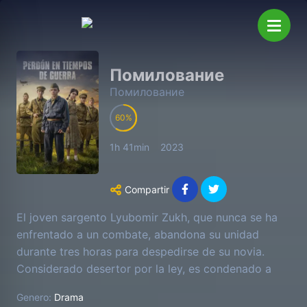
Помилование
Помилование
60
1h 41min
2023
Compartir
El joven sargento Lyubomir Zukh, que nunca se ha
enfrentado a un combate, abandona su unidad
durante tres horas para despedirse de su novia.
Considerado desertor por la ley, es condenado a
muerte. ¿Pero podrá el sistema encontrar la manera
Genero:
Drama
de perdonarlo?