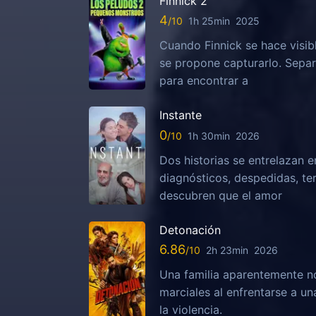
Finnick 2
4
1h 25min
2025
Cuando Finnick se hace visib
se propone capturarlo. Sepa
para encontrar a
Instante
0
1h 30min
2026
Dos historias se entrelazan e
diagnósticos, despedidas, te
descubren que el amor
Detonación
6.86
2h 23min
2026
Una familia aparentemente no
marciales al enfrentarse a u
la violencia.