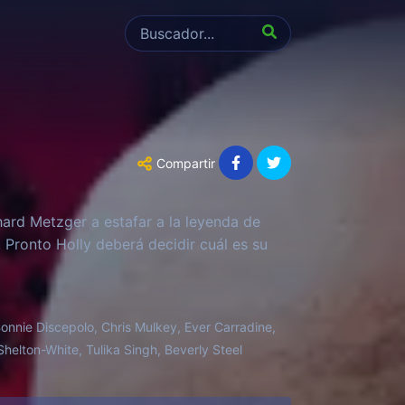
Compartir
hard Metzger a estafar a la leyenda de
Pronto Holly deberá decidir cuál es su
Bonnie Discepolo, Chris Mulkey, Ever Carradine,
helton-White, Tulika Singh, Beverly Steel