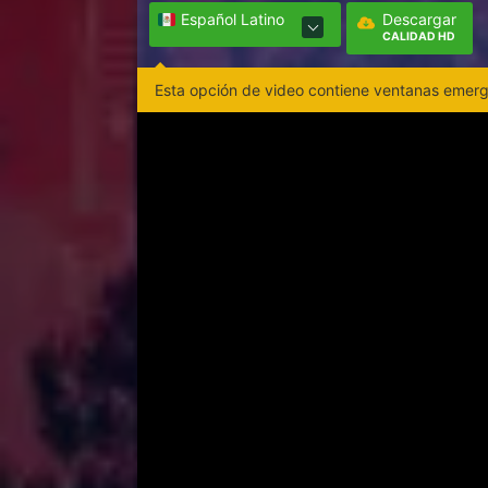
Español Latino
Descargar
CALIDAD HD
Esta opción de video contiene ventanas emerge