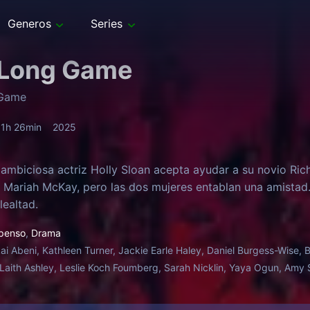
Generos
Series
 Long Game
 Game
1h 26min
2025
 ambiciosa actriz Holly Sloan acepta ayudar a su novio Ric
Mariah McKay, pero las dos mujeres entablan una amistad. 
lealtad.
penso
,
Drama
ai Abeni, Kathleen Turner, Jackie Earle Haley, Daniel Burgess-Wise, 
Laith Ashley, Leslie Koch Foumberg, Sarah Nicklin, Yaya Ogun, Amy S