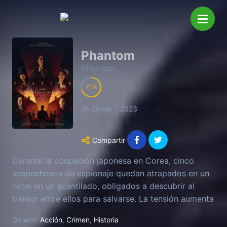
Phantom
Phantom
71
0h 20min
2023
Compartir
Durante la ocupación japonesa en Corea, cinco
sospechosos de espionaje quedan atrapados en un
hotel en un acantilado, obligados a descubrir al
traidor entre ellos para salvarse. La tensión aumenta
mientras cada uno desconfía del otro.
Genero:
Acción
,
Crimen
,
Historia