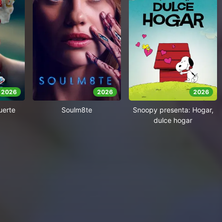
2026
2026
2026
uerte
Soulm8te
Snoopy presenta: Hogar,
dulce hogar