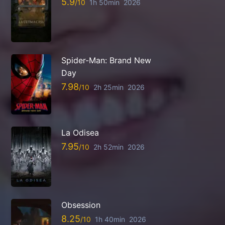
5.9
1h 50min
2026
Spider-Man: Brand New
Day
7.98
2h 25min
2026
La Odisea
7.95
2h 52min
2026
Obsession
8.25
1h 40min
2026