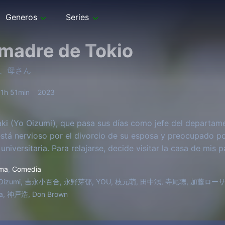
Generos
Series
madre de Tokio
、母さん
1h 51min
2023
ki (Yo Oizumi), que pasa sus días como jefe del departa
stá nervioso por el divorcio de su esposa y preocupado por
universitaria. Para relajarse, decide visitar la casa de mis 
ma
,
Comedia
 Oizumi, 吉永小百合, 永野芽郁, YOU, 枝元萌, 田中泯, 寺尾聰, 加藤ローサ,
ka, 神戸浩, Don Brown