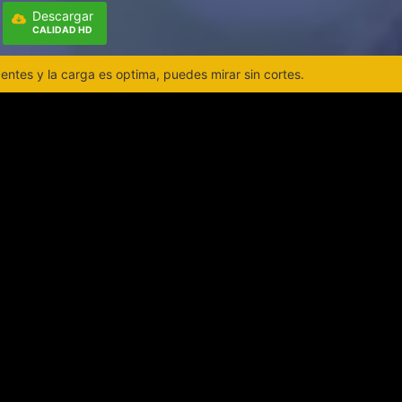
Descargar
CALIDAD HD
ntes y la carga es optima, puedes mirar sin cortes.