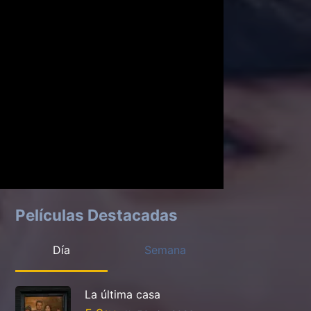
Películas Destacadas
Día
Semana
La última casa