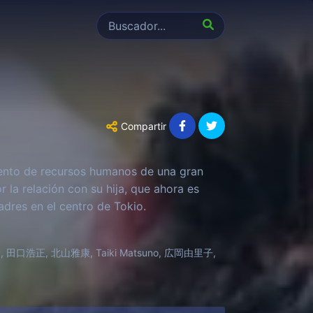
Compartir
mento de recursos humanos de una gran
 la relación con su hija, que ahora es
padres en el centro de Tokio.
 田口浩正, 北山雅康, Taiki Matsuno, 広岡由里子,