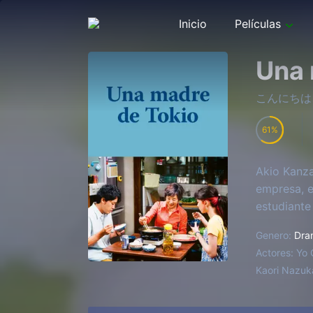
Inicio
Películas
Una 
こんにちは
61
Akio Kanza
empresa, e
estudiante 
Genero:
Dra
Actores:
Yo
Kaori Nazu