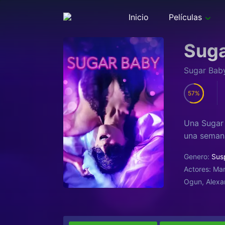
Inicio
Películas
Suga
Sugar Bab
57
Una Sugar
una semana
Genero:
Sus
Actores:
Mar
Ogun, Alexan