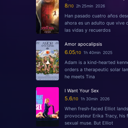
8
2h 25min
2026
Han pasado cuatro años desd
ahora es un adulto que vive
las vidas y recuerdos
Amor apocalipsis
6.05
1h 40min
2025
Adam is a kind-hearted kenn
orders a therapeutic solar la
he meets Tina
I Want Your Sex
5.6
1h 30min
2026
When fresh-faced Elliot lands
provocateur Erika Tracy, his
sexual muse. But Elliot