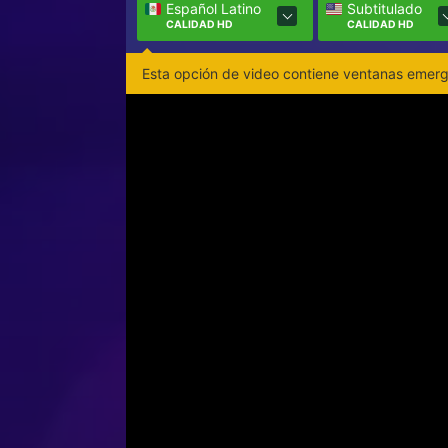
Español Latino
Subtitulado
CALIDAD HD
CALIDAD HD
Esta opción de video contiene ventanas emerge