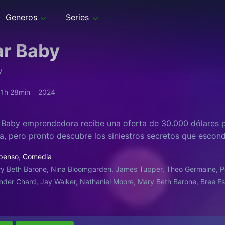
Generos
Series
r Baby
y
1h 28min
2024
 Baby emprendedora recibe una oferta de 30.000 dólares 
, pero pronto descubre los siniestros secretos que escond
penso
,
Comedia
y Beth Barone, Nina Bloomgarden, James Tupper, Theo Germaine, Pai
der Chard​, Jay Walker, Nathaniel Moore, Mary Beth Barone, Bree Ess