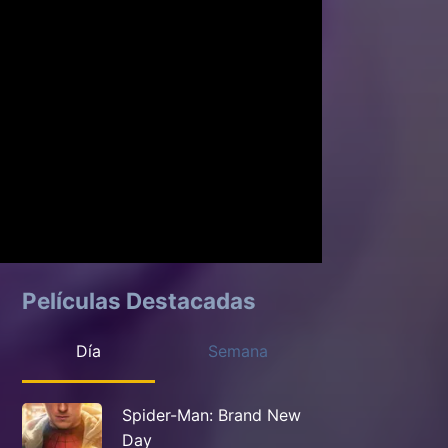
Películas Destacadas
Día
Semana
Spider-Man: Brand New
Day