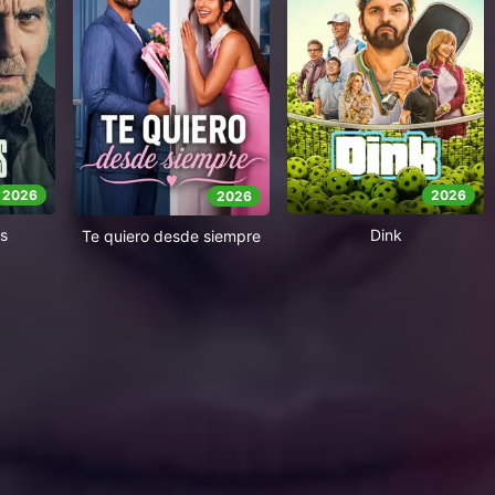
2026
2026
2026
s
Dink
Te quiero desde siempre