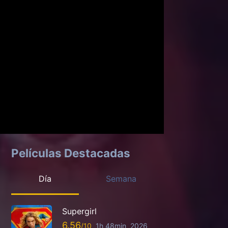
Películas Destacadas
Día
Semana
Supergirl
6.56
1h 48min
2026