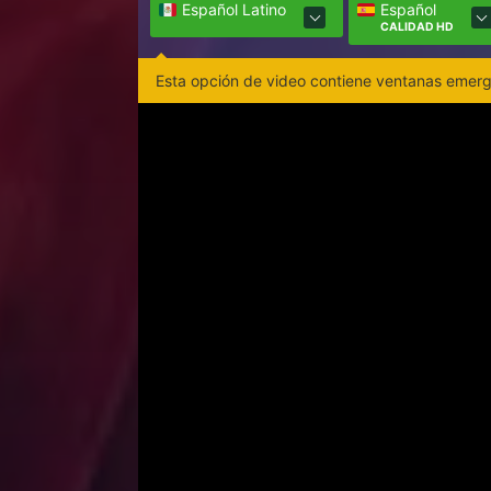
Español Latino
Español
CALIDAD HD
Esta opción de video contiene ventanas emerge