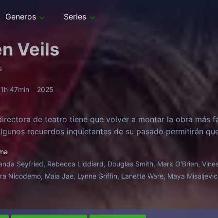
Generos
Series
n Veils
s
1h 47min
2025
directora de teatro tiene que volver a montar la obra más 
Algunos recuerdos inquietantes de su pasado permitirán que
ma
nda Seyfried, Rebecca Liddiard, Douglas Smith, Mark O'Brien, Vines
a Nicodemo, Maia Jae, Lynne Griffin, Lanette Ware, Maya Misaljevic,