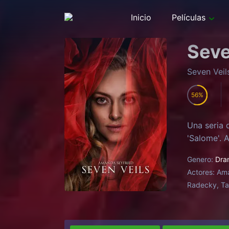
Inicio
Películas
Seve
Seven Veil
56
Una seria 
'Salome'. 
Genero:
Dra
Actores:
Ama
Radecky, Tar