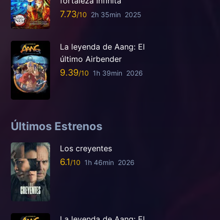
fortaleza infinita
7.73
2h 35min
2025
La leyenda de Aang: El
último Airbender
9.39
1h 39min
2026
Últimos Estrenos
Los creyentes
6.1
1h 46min
2026
La leyenda de Aang: El