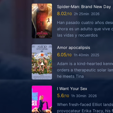
Spider-Man: Brand New Day
8.02
2h 25min
2026
Han pasado cuatro años desd
ahora es un adulto que vive
las vidas y recuerdos
Amor apocalipsis
6.05
1h 40min
2025
Adam is a kind-hearted kenn
orders a therapeutic solar la
he meets Tina
I Want Your Sex
5.6
1h 30min
2026
When fresh-faced Elliot lands
provocateur Erika Tracy, his