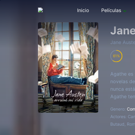
Inicio
Películas
Jane
Jane Auste
61
Agathe es 
novelas de
nunca está 
Agathe ten
Genero:
Com
Actores:
Cam
Butaud, Roma