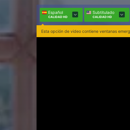
Español
Subtitulado
CALIDAD HD
CALIDAD HD
Esta opción de video contiene ventanas emerge