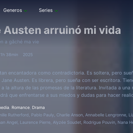
Generos
Series
 Austen arruinó mi vida
n a gâché ma vie
1h 38min
2025
tan encantadora como contradictoria. Es soltera, pero sueñ
 Jane Austen. Es librera, pero sueña con ser escritora. Tie
a la altura de las promesas de la literatura. Invitada a una 
drá que enfrentarse a sus miedos y dudas para hacer realid
edia
,
Romance
,
Drama
ille Rutherford, Pablo Pauly, Charlie Anson, Annabelle Lengronne, Liz
n Angel, Laurence Pierre, Alyzée Soudet, Rodrigue Pouvin, Nana He