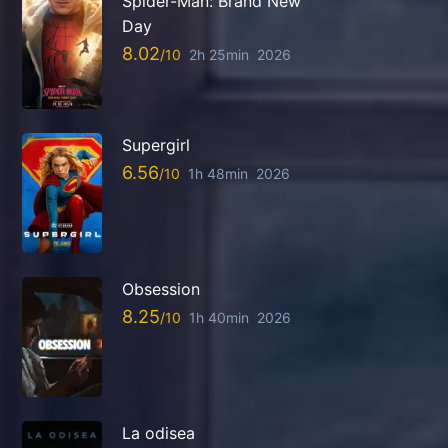
Spider-Man: Brand New
Day
8.02
2h 25min
2026
Supergirl
6.56
1h 48min
2026
Obsession
8.25
1h 40min
2026
La odisea