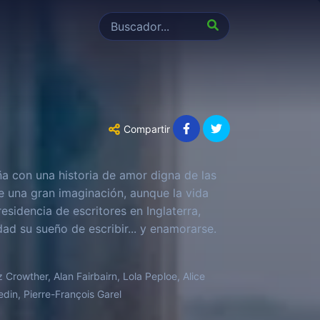
Compartir
a con una historia de amor digna de las
ne una gran imaginación, aunque la vida
residencia de escritores en Inglaterra,
ad su sueño de escribir... y enamorarse.
 Crowther, Alan Fairbairn, Lola Peploe, Alice
din, Pierre-François Garel