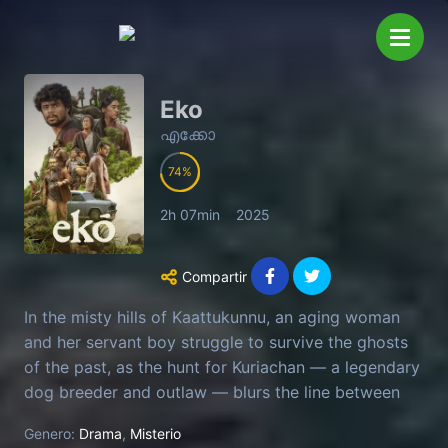
Eko
എക്കോ
74
2h 07min
2025
Compartir
In the misty hills of Kaattukunnu, an aging woman
and her servant boy struggle to survive the ghosts
of the past, as the hunt for Kuriachan — a legendary
dog breeder and outlaw — blurs the line between
myth, memory, and vengeance, revealing that even
Genero:
Drama
,
Misterio
in absence, he still rules the hills.