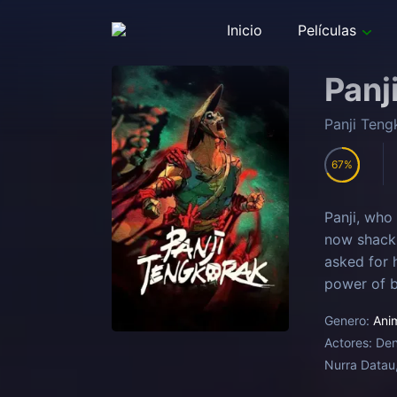
Inicio
Películas
Panj
Panji Teng
67
Panji, who 
now shackl
asked for 
power of b
revealed th
Genero:
Ani
Actores:
Den
Nurra Datau,