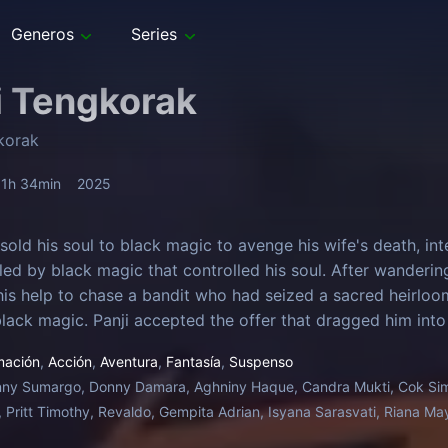
Generos
Series
i Tengkorak
korak
1h 34min
2025
sold his soul to black magic to avenge his wife's death, int
ed by black magic that controlled his soul. After wandering
his help to chase a bandit who had seized a sacred heirloom
lack magic. Panji accepted the offer that dragged him in
e reality of his dark past.
mación
,
Acción
,
Aventura
,
Fantasía
,
Suspenso
ny Sumargo, Donny Damara, Aghniny Haque, Candra Mukti, Cok Simb
 Pritt Timothy, Revaldo, Gempita Adrian, Isyana Sarasvati, Riana Ma