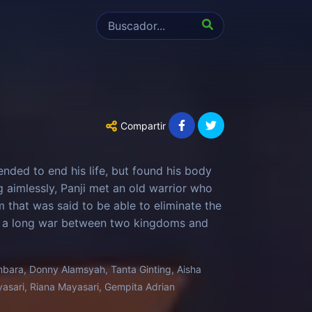
Compartir
ended to end his life, but found his body
 aimlessly, Panji met an old warrior who
 that was said to be able to eliminate the
to a long war between two kingdoms and
ara, Donny Alamsyah, Tanta Ginting, Aisha
yasari, Riana Mayasari, Gempita Adrian