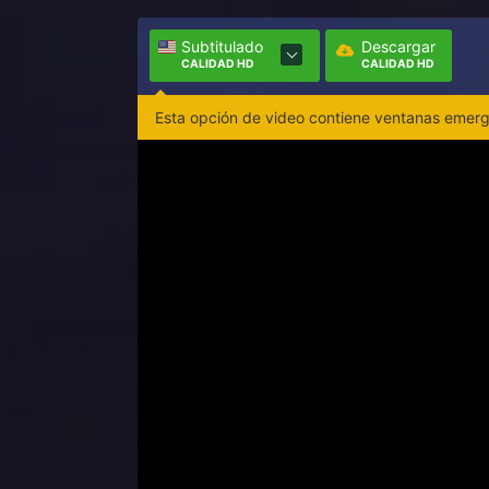
Subtitulado
Descargar
CALIDAD HD
CALIDAD HD
Esta opción de video contiene ventanas emerge