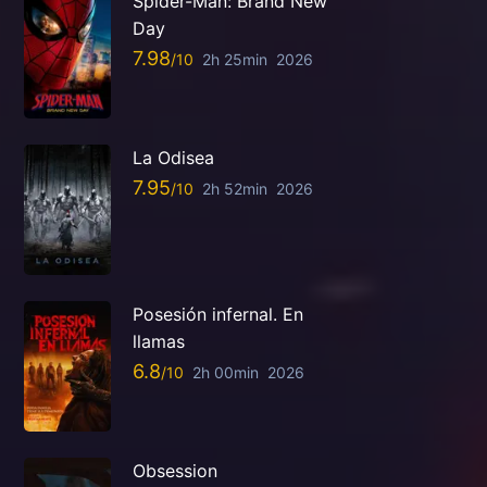
Spider-Man: Brand New
Day
7.98
2h 25min
2026
La Odisea
7.95
2h 52min
2026
Posesión infernal. En
llamas
6.8
2h 00min
2026
Obsession