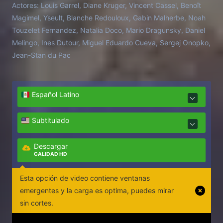
Actores:
Louis Garrel, Diane Kruger, Vincent Cassel, Benoît
him to push beyond his limits, turning his capacity
Magimel, Yseult, Blanche Redouloux, Gabin Malherbe, Noah
to dream into his greatest strength...
Touzelet Fernandez, Natalia Doco, Mario Dragunsky, Daniel
Melingo, Ines Dutour, Miguel Eduardo Cueva, Sergej Onopko,
Jean-Stan du Pac
Español Latino
Subtitulado
Descargar
CALIDAD HD
Esta opción de video contiene ventanas
emergentes y la carga es optima, puedes mirar
sin cortes.