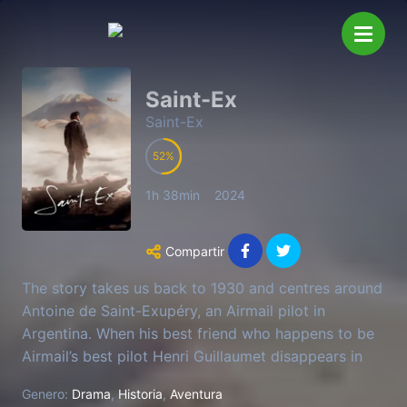
Saint-Ex
Saint-Ex
52
1h 38min
2024
Compartir
The story takes us back to 1930 and centres around
Antoine de Saint-Exupéry, an Airmail pilot in
Argentina. When his best friend who happens to be
Airmail’s best pilot Henri Guillaumet disappears in
the Andes, Saint-Ex decides to set out in search of
Genero:
Drama
,
Historia
,
Aventura
him, against all odds. This impossible quest forces