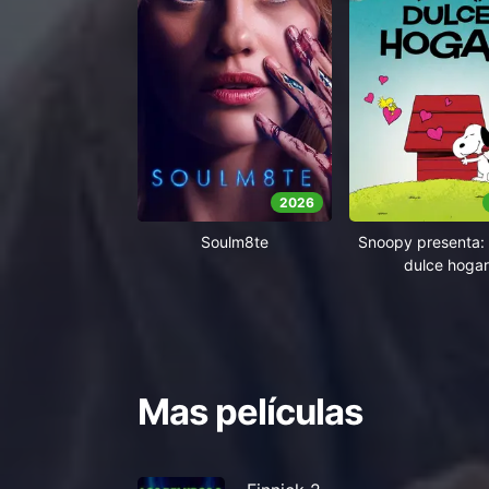
2026
Soulm8te
Snoopy presenta: 
dulce hogar
Mas películas