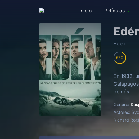
Inicio
Películas
Edé
Eden
67
En 1932, u
Galápagos.
demás.
Genero:
Sus
Actores:
Syd
Richard Roxb