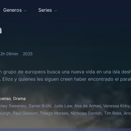
Generos
Series
n
2h 09min
2025
n grupo de europeos busca una nueva vida en una isla desh
 Ellos y quienes les siguen creen haber encontrado el paraí
penso
,
Drama
ney Sweeney, Daniel Brühl, Jude Law, Ana de Armas, Vanessa Kirby, 
urgh, Paul Gleeson, Thiago Moraes, Nicholas Denton, Tim Ross, Ant