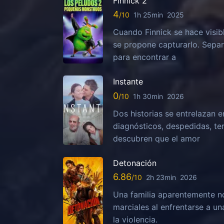
Finnick 2
4
1h 25min
2025
Cuando Finnick se hace visib
se propone capturarlo. Sepa
para encontrar a
Instante
0
1h 30min
2026
Dos historias se entrelazan e
diagnósticos, despedidas, te
descubren que el amor
Detonación
6.86
2h 23min
2026
Una familia aparentemente no
marciales al enfrentarse a u
la violencia.